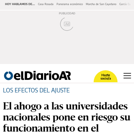
HOY HABLAMOS DE...
Casa Rosada
Panorama económico
Marcha de San Cayetano
García Cuer
Ad
Hazte
socio/a
LOS EFECTOS DEL AJUSTE
El ahogo a las universidades
nacionales pone en riesgo su
funcionamiento en el