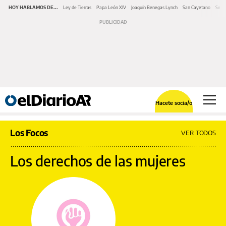
HOY HABLAMOS DE...
Ley de Tierras
Papa León XIV
Joaquín Benegas Lynch
San Cayetano
Swap
Hacete socia/o
Los Focos
VER TODOS
Los derechos de las mujeres