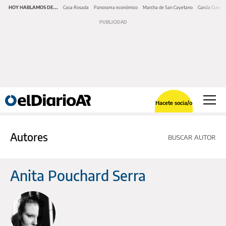
HOY HABLAMOS DE...
Casa Rosada
Panorama económico
Marcha de San Cayetano
García Cuerva
Hacete socia/o
Autores
BUSCAR AUTOR
Anita Pouchard Serra