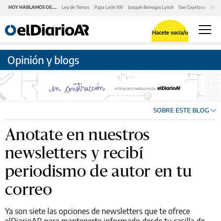
HOY HABLAMOS DE...
Ley de Tierras
Papa León XIV
Joaquín Benegas Lynch
San Cayetano
Swap
Hacete socia/o
Opinión y blogs
SOBRE ESTE BLOG
Anotate en nuestros
newsletters y recibí
periodismo de autor en tu
correo
Ya son siete las opciones de newsletters que te ofrece