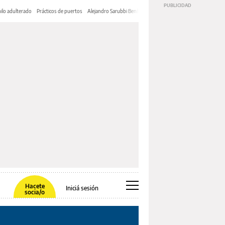
ilo adulterado
Prácticos de puertos
Alejandro Sarubbi Benítez
Hacete
Iniciá sesión
socia/o