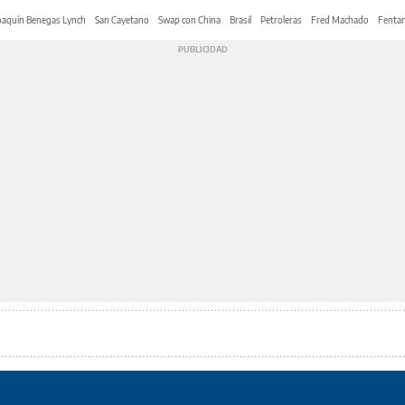
oaquín Benegas Lynch
San Cayetano
Swap con China
Brasil
Petroleras
Fred Machado
Fentan