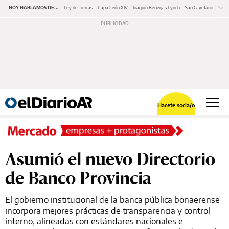
HOY HABLAMOS DE...
Ley de Tierras
Papa León XIV
Joaquín Benegas Lynch
San Cayetano
Swap
Hacete socia/o
Asumió el nuevo Directorio
de Banco Provincia
El gobierno institucional de la banca pública bonaerense
incorpora mejores prácticas de transparencia y control
interno, alineadas con estándares nacionales e