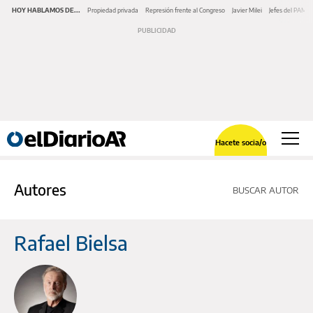
HOY HABLAMOS DE...
Propiedad privada
Represión frente al Congreso
Javier Milei
Jefes del PAMI
Hacete socia/o
Autores
BUSCAR AUTOR
Rafael Bielsa