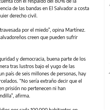
 cuenta con el respaldo del 80% de la
lencia de las bandas en El Salvador a costa
uier derecho civil.
atravesada por el miedo”, opina Martínez.
 salvadoreños creen que pueden sufrir
eguridad y democracia, buena parte de los
era tras lustros bajo el yugo de las
un país de seis millones de personas, hay
celados. “No sería extraño decir que el
n prisión no pertenecen ni han
dilla”, afirma.
cidios por cada 100.000 habitantes en