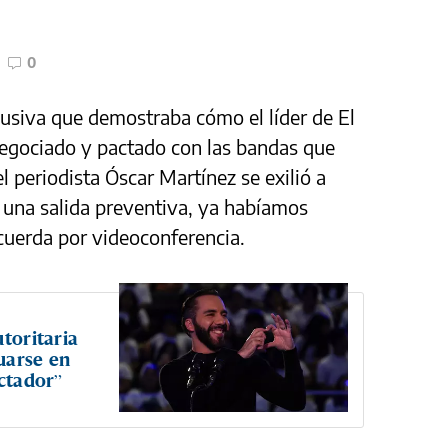
0
clusiva que demostraba cómo el líder de El
negociado y pactado con las bandas que
l periodista Óscar Martínez se exilió a
una salida preventiva, ya habíamos
cuerda por videoconferencia.
utoritaria
uarse en
ictador”