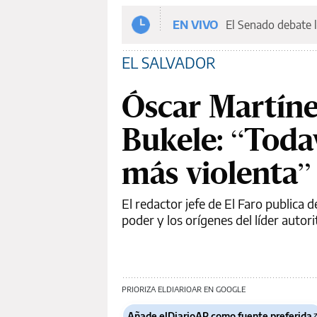
EN VIVO
El Senado debate l
EL SALVADOR
Óscar Martíne
Bukele: “Toda
más violenta”
El redactor jefe de El Faro publica d
poder y los orígenes del líder autor
PRIORIZA ELDIARIOAR EN GOOGLE
Añade elDiarioAR como fuente preferida