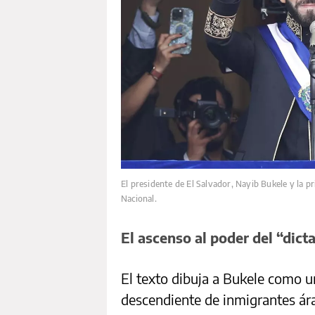
El presidente de El Salvador, Nayib Bukele y la p
Nacional.
El ascenso al poder del “dict
El texto dibuja a Bukele como u
descendiente de inmigrantes árab