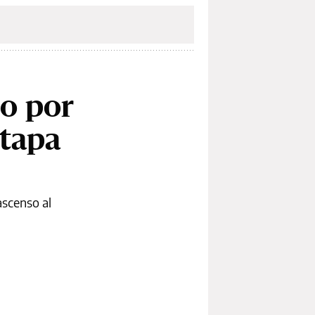
do por
etapa
ascenso al