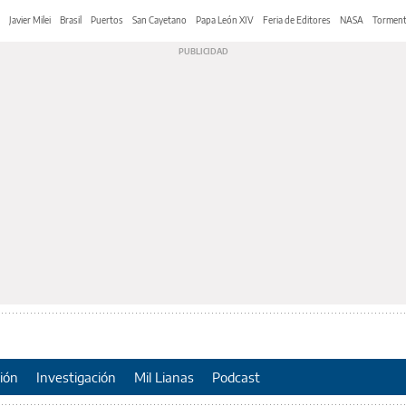
Javier Milei
Brasil
Puertos
San Cayetano
Papa León XIV
Feria de Editores
NASA
Tormen
ión
Investigación
Mil Lianas
Podcast