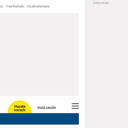
tas
Fred Machado
Día del veterinario
Hacete
Iniciá sesión
socia/o