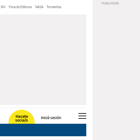
 XIV
Feria de Editores
NASA
Tormentas
Hacete
Iniciá sesión
socia/o