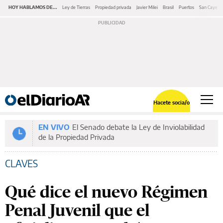
HOY HABLAMOS DE...
Ley de Tierras
Propiedad privada
Javier Milei
Brasil
Puertos
San Cayeta
Hacete socia/o
EN VIVO
El Senado debate la Ley de Inviolabilidad
de la Propiedad Privada
CLAVES
Qué dice el nuevo Régimen
Penal Juvenil que el