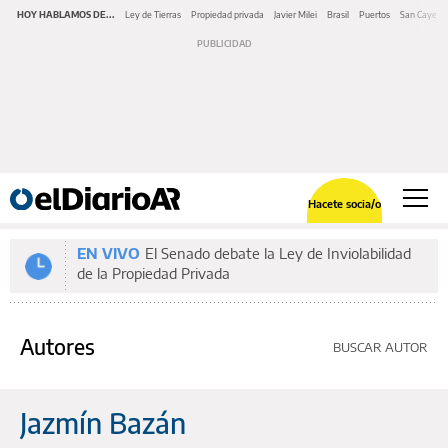
HOY HABLAMOS DE...
Ley de Tierras
Propiedad privada
Javier Milei
Brasil
Puertos
San Cayeta
Hacete socia/o
EN VIVO
El Senado debate la Ley de Inviolabilidad
de la Propiedad Privada
Autores
BUSCAR AUTOR
Jazmín Bazán