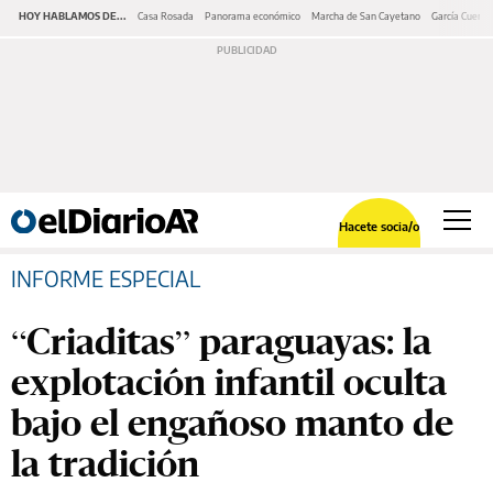
HOY HABLAMOS DE...
Casa Rosada
Panorama económico
Marcha de San Cayetano
García Cuerva
Hacete socia/o
INFORME ESPECIAL
“Criaditas” paraguayas: la
explotación infantil oculta
bajo el engañoso manto de
la tradición