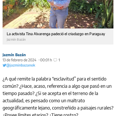
La activista Tina Alvarenga padeció el criadazgo en Paraguay
Jazmín Bazán
Jazmín Bazán
13 de febrero de 2024
00:01 h
1
@jazminbazanok
¿A qué remite la palabra “esclavitud” para el sentido
común? ¿Hace, acaso, referencia a algo que pasó en un
tiempo pasado? ¿Si se acepta en el terreno de la
actualidad, es pensado como un maltrato
geográficamente lejano, constreñido a paisajes rurales?
¿Posee límites etarios? ¿Tiene rostro?