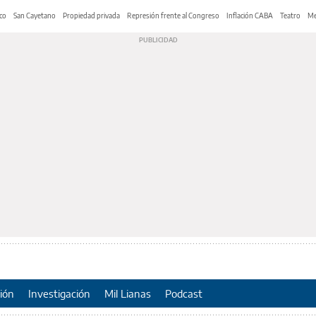
co
San Cayetano
Propiedad privada
Represión frente al Congreso
Inflación CABA
Teatro
Me
ión
Investigación
Mil Lianas
Podcast