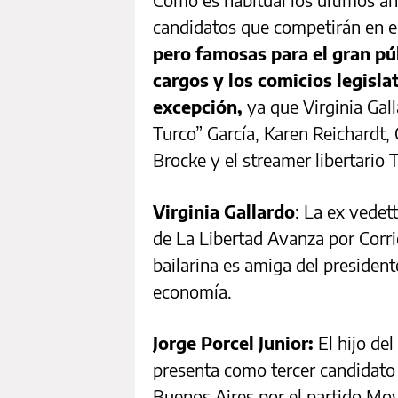
candidatos que competirán en e
pero famosas para el gran pú
cargos y los comicios legisla
excepción,
ya que Virginia Galla
Turco” García, Karen Reichardt,
Brocke y el streamer libertario 
Virginia Gallardo
: La ex vedet
de La Libertad Avanza por Corri
bailarina es amiga del presidente
economía.
Jorge Porcel Junior:
El hijo de
presenta como tercer candidato 
Buenos Aires por el partido Mov