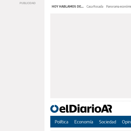
HOY HABLAMOS DE...
Casa Rosada
Panorama económi
Política
Economía
Sociedad
Opin