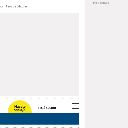
ta
Feria de Editores
Hacete
Iniciá sesión
socia/o