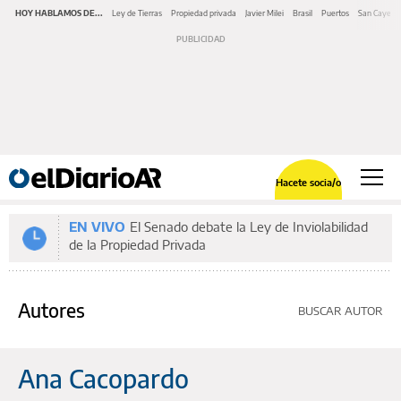
HOY HABLAMOS DE...
Ley de Tierras
Propiedad privada
Javier Milei
Brasil
Puertos
San Cayeta
Hacete socia/o
EN VIVO
El Senado debate la Ley de Inviolabilidad
de la Propiedad Privada
Autores
BUSCAR AUTOR
Ana Cacopardo