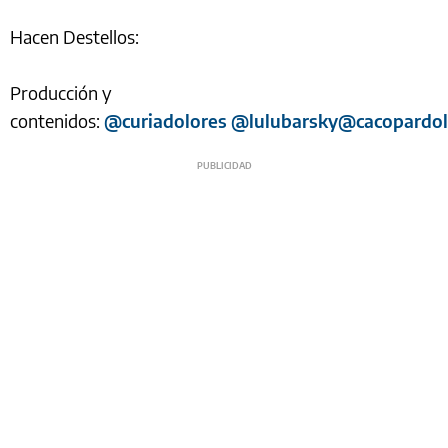
Hacen Destellos:
Producción y
contenidos:
@curiadolores
@lulubarsky
@cacopardol