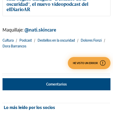
oscuridad”, el nuevo videopodcast del
elDiarioAR
Maquillaje:
@nati.skincare
Cultura
/
Podcast
/
Destellos en la oscuridad
/
Dolores Fonzi
/
Dora Barrancos
HE VISTO UN ERROR
Comentarios
Lo más leído por los socios