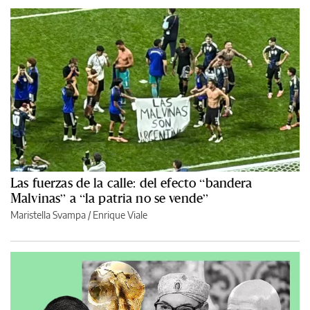
Las fuerzas de la calle: del efecto “bandera
Malvinas” a “la patria no se vende”
Maristella Svampa
/
Enrique Viale