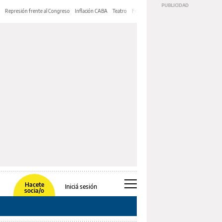
Represión frente al Congreso
Inflación CABA
Teatro
Feria de Editores
Mery Streep
Hacete
Iniciá sesión
socia/o