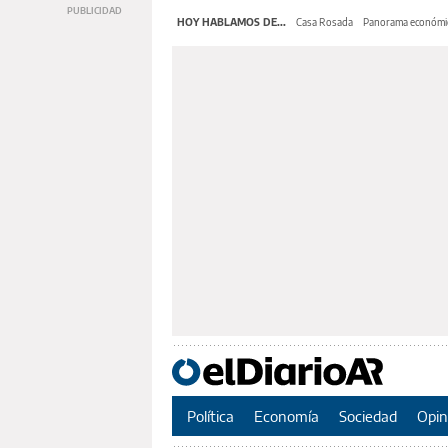
HOY HABLAMOS DE...
Casa Rosada
Panorama económi
Política
Economía
Sociedad
Opin