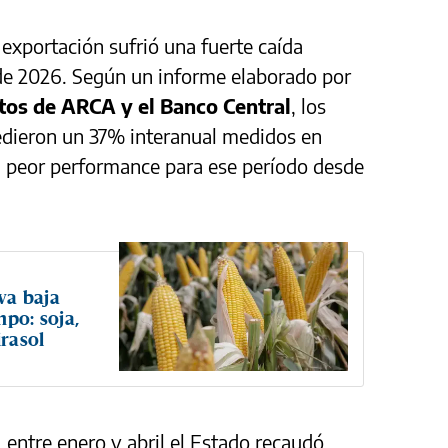
exportación sufrió una fuerte caída
 de 2026. Según un informe elaborado por
tos de ARCA y el Banco Central
, los
cedieron un 37% interanual medidos en
a peor performance para ese período desde
va baja
mpo: soja,
irasol
 entre enero y abril el Estado recaudó