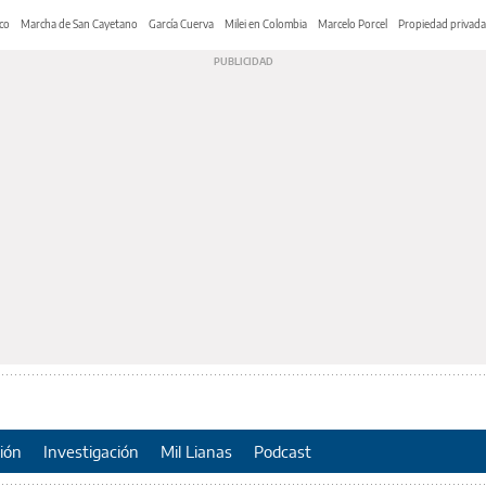
co
Marcha de San Cayetano
García Cuerva
Milei en Colombia
Marcelo Porcel
Propiedad privada
ión
Investigación
Mil Lianas
Podcast