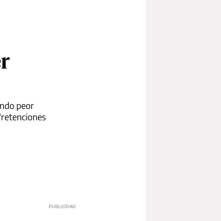
r
undo peor
 “retenciones