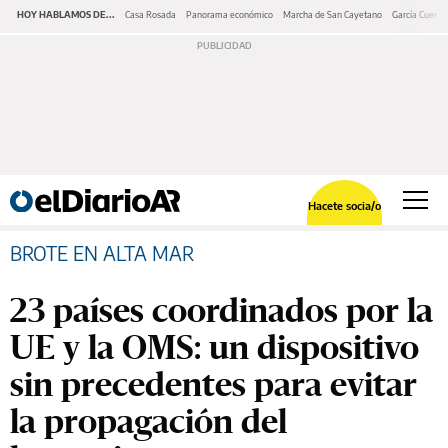
HOY HABLAMOS DE...
Casa Rosada
Panorama económico
Marcha de San Cayetano
García Cuerva
Hacete socia/o
BROTE EN ALTA MAR
23 países coordinados por la
UE y la OMS: un dispositivo
sin precedentes para evitar
la propagación del