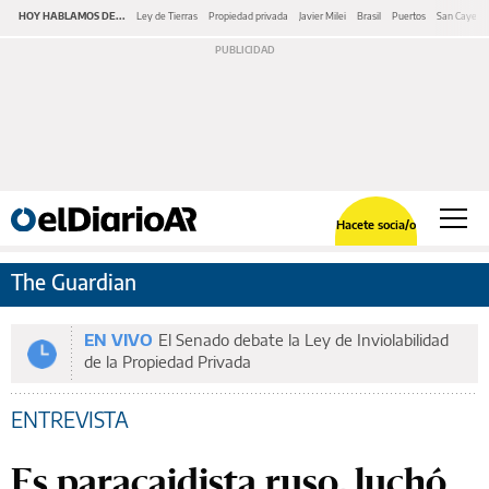
HOY HABLAMOS DE...
Ley de Tierras
Propiedad privada
Javier Milei
Brasil
Puertos
San Cayeta
Hacete socia/o
The Guardian
EN VIVO
El Senado debate la Ley de Inviolabilidad
de la Propiedad Privada
ENTREVISTA
Es paracaidista ruso, luchó