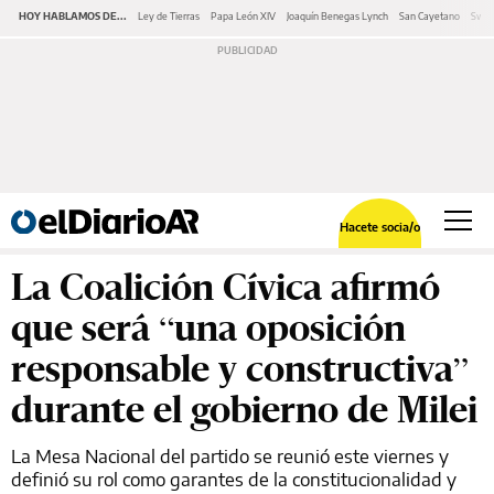
HOY HABLAMOS DE...
Ley de Tierras
Papa León XIV
Joaquín Benegas Lynch
San Cayetano
Swap
Hacete socia/o
La Coalición Cívica afirmó
que será “una oposición
responsable y constructiva”
durante el gobierno de Milei
La Mesa Nacional del partido se reunió este viernes y
definió su rol como garantes de la constitucionalidad y