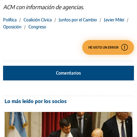
ACM con información de agencias.
Política
/
Coalición Cívica
/
Juntos por el Cambio
/
Javier Milei
/
Oposición
/
Congreso
HE VISTO UN ERROR
Comentarios
Lo más leído por los socios