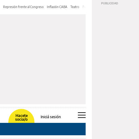
Represión frente al Congreso
Inflación CABA
Teatro
Feria de Editores
Mery Streep
Hacete
Iniciá sesión
socia/o