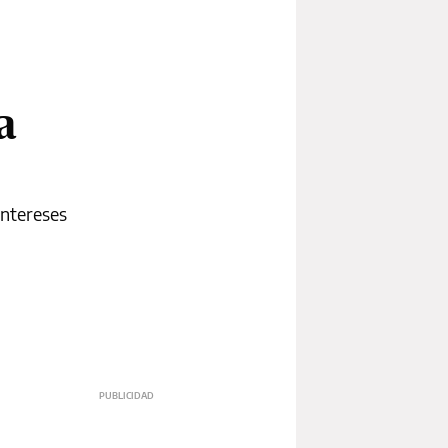
a
intereses