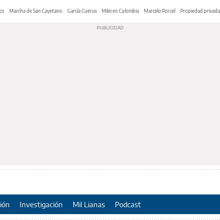
co
Marcha de San Cayetano
García Cuerva
Milei en Colombia
Marcelo Porcel
Propiedad privada
ión
Investigación
Mil Lianas
Podcast