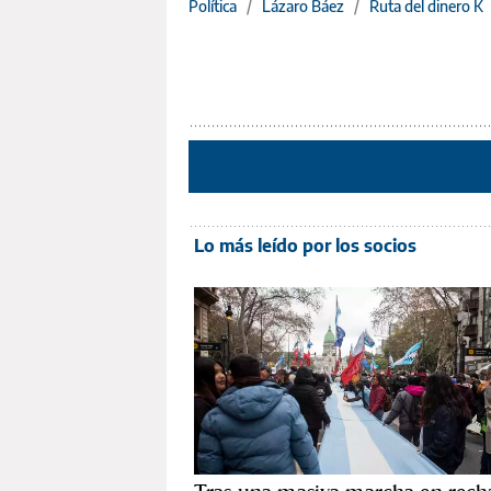
Política
/
Lázaro Báez
/
Ruta del dinero K
Lo más leído por los socios