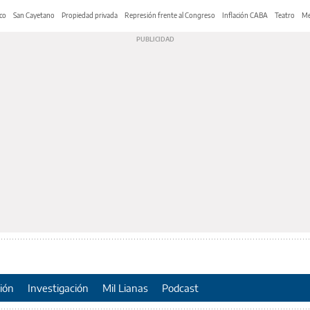
co
San Cayetano
Propiedad privada
Represión frente al Congreso
Inflación CABA
Teatro
Me
ión
Investigación
Mil Lianas
Podcast