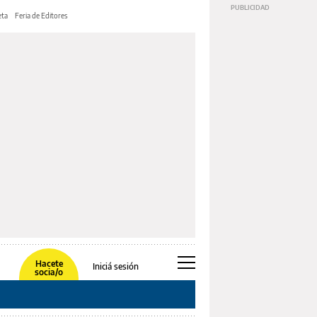
ta
Feria de Editores
Hacete
Iniciá sesión
socia/o