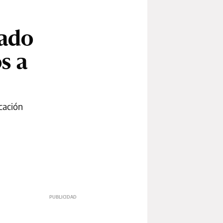
tado
s a
icación