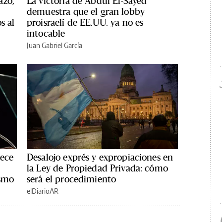
azo,
La victoria de Abdul El-Sayed
demuestra que el gran lobby
s al
proisraelí de EE.UU. ya no es
intocable
Juan Gabriel García
rece
Desalojo exprés y expropiaciones en
la Ley de Propiedad Privada: cómo
ismo
será el procedimiento
elDiarioAR