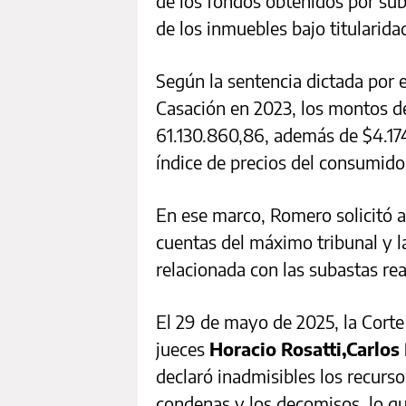
de los fondos obtenidos por suba
de los inmuebles bajo titularid
Según la sentencia dictada por e
Casación en 2023, los montos d
61.130.860,86, además de $4.174.
índice de precios del consumido
En ese marco, Romero solicitó al
cuentas del máximo tribunal y 
relacionada con las subastas re
El 29 de mayo de 2025, la Corte
jueces
Horacio
Rosatti,Carlos
declaró inadmisibles los recurso
condenas y los decomisos, lo que