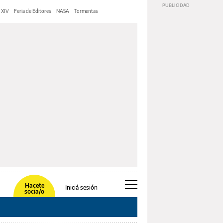
 XIV
Feria de Editores
NASA
Tormentas
Hacete
Iniciá sesión
socia/o