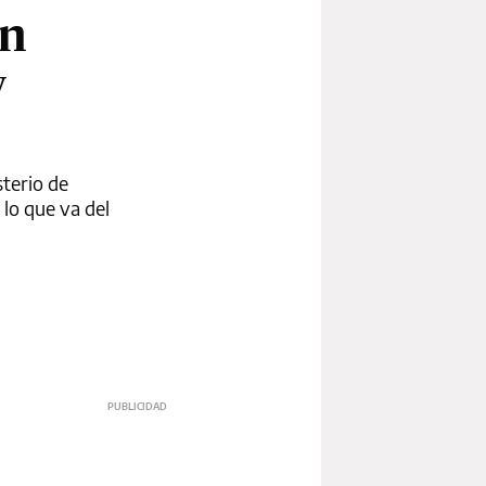
on
y
sterio de
 lo que va del