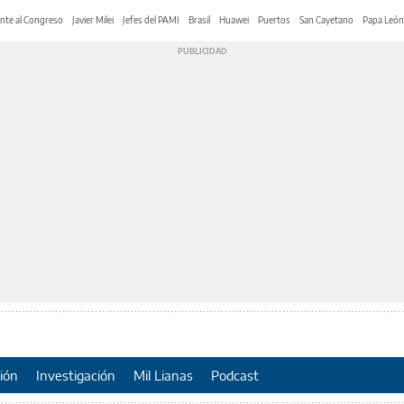
nte al Congreso
Javier Milei
Jefes del PAMI
Brasil
Huawei
Puertos
San Cayetano
Papa León
ión
Investigación
Mil Lianas
Podcast