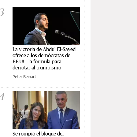
3
La victoria de Abdul El-Sayed
ofrece a los demócratas de
EE.UU. la fórmula para
derrotar al trumpismo
Peter Beinart
4
Se rompió el bloque del