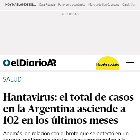
HOY HABLAMOS DE...
Casa Rosada
Panorama económico
Marcha de San Cayetano
García Cuerva
Hacete socia/o
SALUD
Hantavirus: el total de casos
en la Argentina asciende a
102 en los últimos meses
Además, en relación con el brote que se detectó en un
crucero, confirmaron que los casos corresponden a la