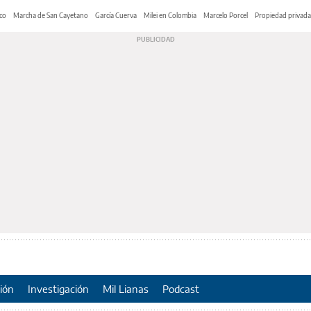
co
Marcha de San Cayetano
García Cuerva
Milei en Colombia
Marcelo Porcel
Propiedad privada
ión
Investigación
Mil Lianas
Podcast