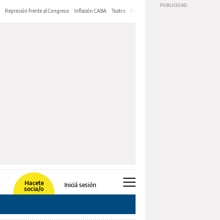
Represión frente al Congreso
Inflación CABA
Teatro
Feria de Editores
Mery Streep
Hacete
Iniciá sesión
socia/o