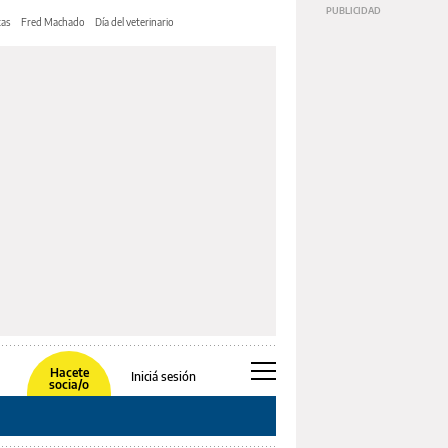
tas
Fred Machado
Día del veterinario
Hacete
Iniciá sesión
socia/o