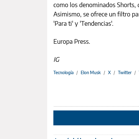
como los denominados Shorts, q
Asimismo, se ofrece un filtro p
'Para ti' y 'Tendencias'.
Europa Press.
IG
Tecnología
/
Elon Musk
/
X
/
Twitter
/