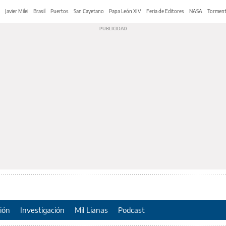
Javier Milei
Brasil
Puertos
San Cayetano
Papa León XIV
Feria de Editores
NASA
Tormen
ión
Investigación
Mil Lianas
Podcast