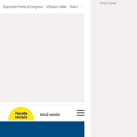
Represión frente al Congreso
Inflación CABA
Teatro
Feria de Editores
Mery Streep
Hacete
Iniciá sesión
socia/o