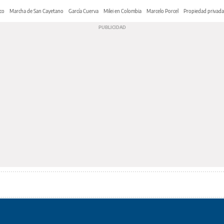
co
Marcha de San Cayetano
García Cuerva
Milei en Colombia
Marcelo Porcel
Propiedad privada