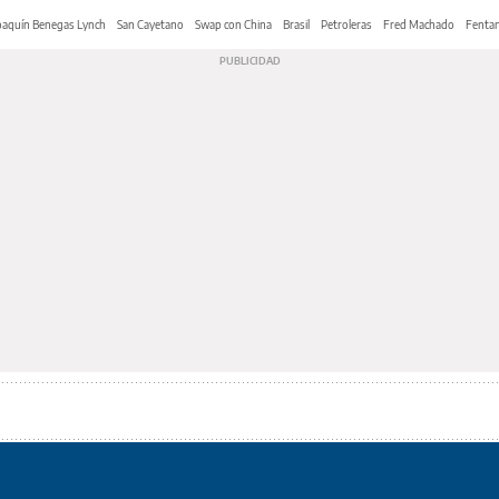
oaquín Benegas Lynch
San Cayetano
Swap con China
Brasil
Petroleras
Fred Machado
Fentan