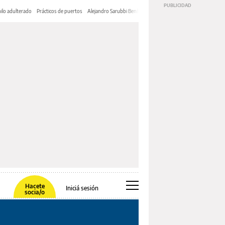
ilo adulterado
Prácticos de puertos
Alejandro Sarubbi Benítez
Hacete
Iniciá sesión
socia/o