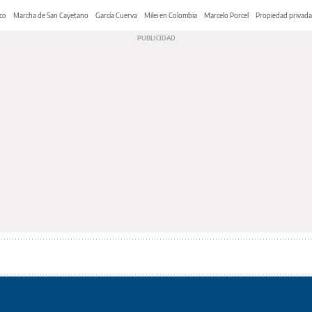
co
Marcha de San Cayetano
García Cuerva
Milei en Colombia
Marcelo Porcel
Propiedad privada