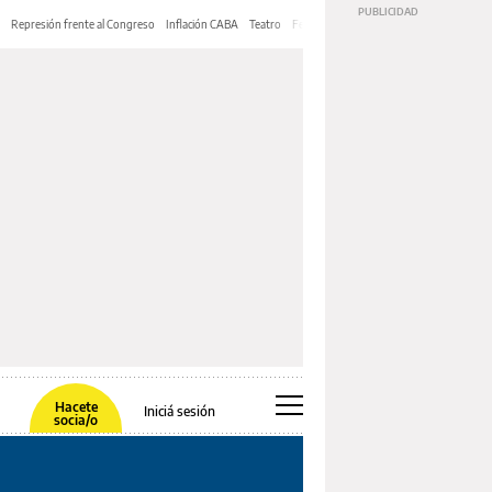
Represión frente al Congreso
Inflación CABA
Teatro
Feria de Editores
Mery Streep
Hacete
Iniciá sesión
socia/o