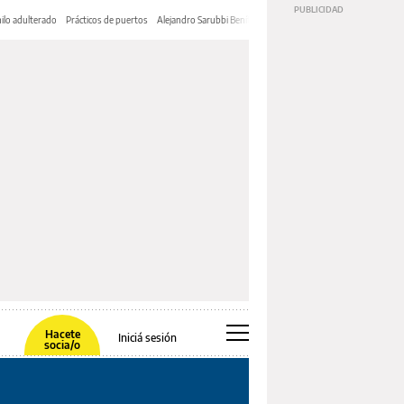
ilo adulterado
Prácticos de puertos
Alejandro Sarubbi Benítez
Hacete
Iniciá sesión
socia/o