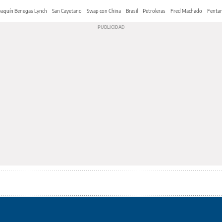
oaquín Benegas Lynch
San Cayetano
Swap con China
Brasil
Petroleras
Fred Machado
Fentan