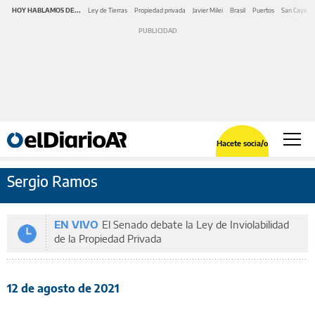
HOY HABLAMOS DE...
Ley de Tierras
Propiedad privada
Javier Milei
Brasil
Puertos
San Cayeta
Hacete socia/o
Sergio Ramos
EN VIVO
El Senado debate la Ley de Inviolabilidad
de la Propiedad Privada
12 de agosto de 2021