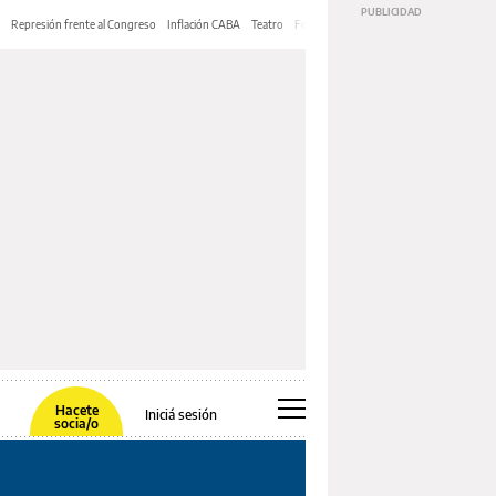
Represión frente al Congreso
Inflación CABA
Teatro
Feria de Editores
Mery Streep
Hacete
Iniciá sesión
socia/o