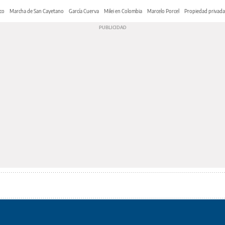
co
Marcha de San Cayetano
García Cuerva
Milei en Colombia
Marcelo Porcel
Propiedad privada