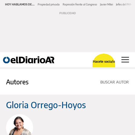
HOY HABLAMOS DE...
Propiedad privada
Represión frente al Congreso
Javier Milei
Jefes del PAMI
Hacete socia/o
Autores
BUSCAR AUTOR
Gloria Orrego-Hoyos