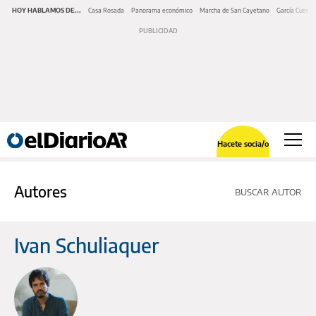
HOY HABLAMOS DE...
Casa Rosada
Panorama económico
Marcha de San Cayetano
García Cuerva
Hacete socia/o
Autores
BUSCAR AUTOR
Ivan Schuliaquer