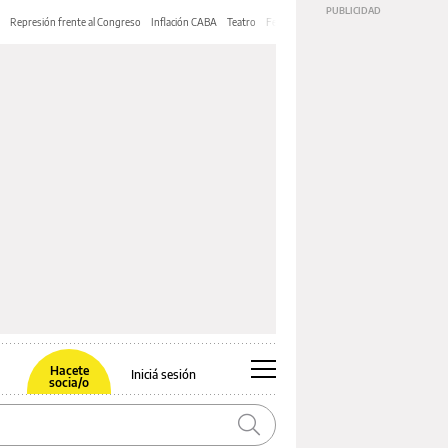
Represión frente al Congreso
Inflación CABA
Teatro
Feria de Editores
Mery Streep
Hacete
Iniciá sesión
socia/o