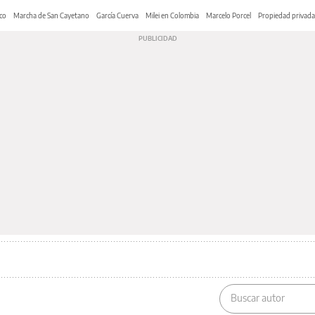
co
Marcha de San Cayetano
García Cuerva
Milei en Colombia
Marcelo Porcel
Propiedad privada