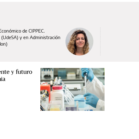
 Económico de CIPPEC.
 (UdeSA) y en Administración
don)
ente y futuro
ia