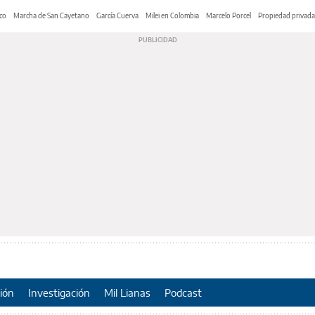
co
Marcha de San Cayetano
García Cuerva
Milei en Colombia
Marcelo Porcel
Propiedad privada
ión
Investigación
Mil Lianas
Podcast