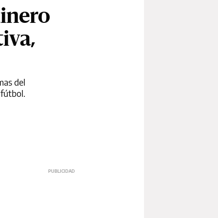
dinero
iva,
mas del
fútbol.