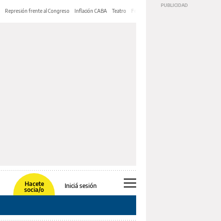
Represión frente al Congreso
Inflación CABA
Teatro
Feria de Editores
Mery Streep
Hacete
Iniciá sesión
socia/o