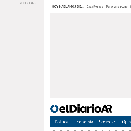
HOY HABLAMOS DE...
Casa Rosada
Panorama económi
Política
Economía
Sociedad
Opin