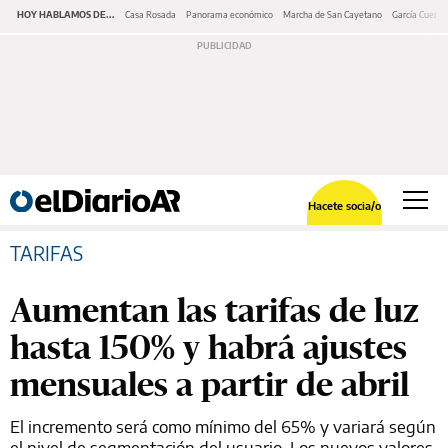
HOY HABLAMOS DE...
Casa Rosada
Panorama económico
Marcha de San Cayetano
García Cuerva
Hacete socia/o
TARIFAS
Aumentan las tarifas de luz
hasta 150% y habrá ajustes
mensuales a partir de abril
El incremento será como mínimo del 65% y variará según
el nivel de segmentación del usuario. Los nuevos valores