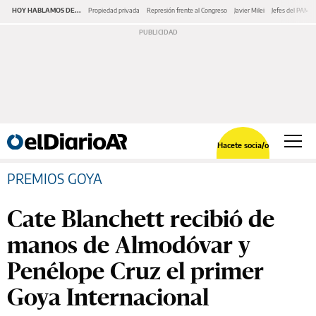
HOY HABLAMOS DE...
Propiedad privada
Represión frente al Congreso
Javier Milei
Jefes del PAMI
Hacete socia/o
PREMIOS GOYA
Cate Blanchett recibió de
manos de Almodóvar y
Penélope Cruz el primer
Goya Internacional