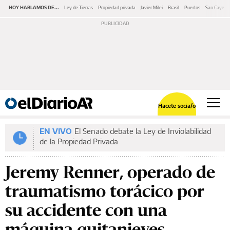
HOY HABLAMOS DE...
Ley de Tierras
Propiedad privada
Javier Milei
Brasil
Puertos
San Cayeta
Hacete socia/o
EN VIVO
El Senado debate la Ley de Inviolabilidad
de la Propiedad Privada
Jeremy Renner, operado de
traumatismo torácico por
su accidente con una
máquina quitanieves