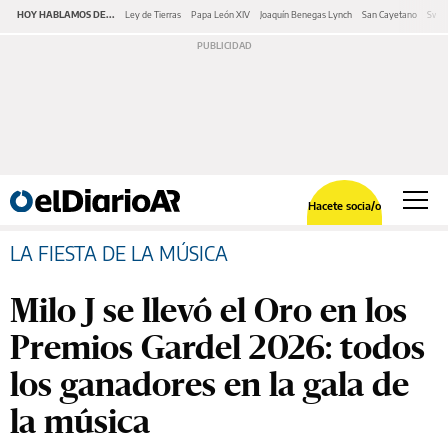
HOY HABLAMOS DE...
Ley de Tierras
Papa León XIV
Joaquín Benegas Lynch
San Cayetano
Swap
Hacete socia/o
LA FIESTA DE LA MÚSICA
Milo J se llevó el Oro en los
Premios Gardel 2026: todos
los ganadores en la gala de
la música