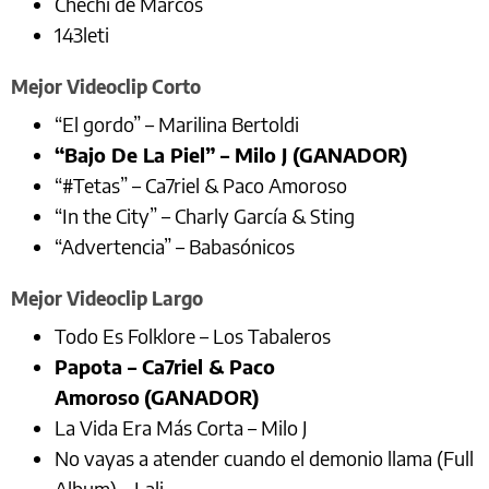
Chechi de Marcos
143leti
Mejor Videoclip Corto
“El gordo” – Marilina Bertoldi
“Bajo De La Piel” – Milo J (GANADOR)
“#Tetas” – Ca7riel & Paco Amoroso
“In the City” – Charly García & Sting
“Advertencia” – Babasónicos
Mejor Videoclip Largo
Todo Es Folklore – Los Tabaleros
Papota – Ca7riel & Paco
Amoroso
(GANADOR)
La Vida Era Más Corta – Milo J
No vayas a atender cuando el demonio llama (Full
Album) – Lali