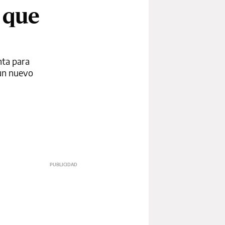
 que
nta para
 un nuevo