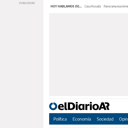
HOY HABLAMOS DE...
Casa Rosada
Panorama económi
Política
Economía
Sociedad
Opin