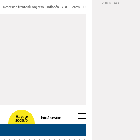
Represión frente al Congreso
Inflación CABA
Teatro
Feria de Editores
Mery Streep
Hacete
Iniciá sesión
socia/o