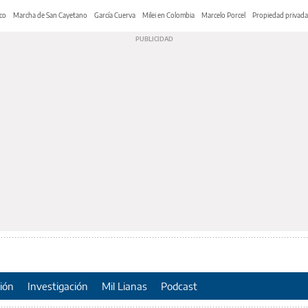
co
Marcha de San Cayetano
García Cuerva
Milei en Colombia
Marcelo Porcel
Propiedad privada
ión
Investigación
Mil Lianas
Podcast