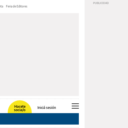
ta
Feria de Editores
Hacete
Iniciá sesión
socia/o