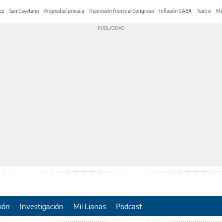
co
San Cayetano
Propiedad privada
Represión frente al Congreso
Inflación CABA
Teatro
Me
ión
Investigación
Mil Lianas
Podcast