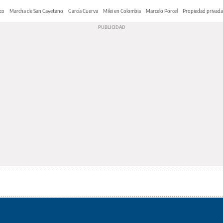
co
Marcha de San Cayetano
García Cuerva
Milei en Colombia
Marcelo Porcel
Propiedad privada