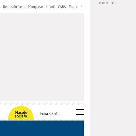
Represión frente al Congreso
Inflación CABA
Teatro
Feria de Editores
Mery Streep
Hacete
Iniciá sesión
socia/o