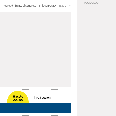
Represión frente al Congreso
Inflación CABA
Teatro
Feria de Editores
Mery Streep
Hacete
Iniciá sesión
socia/o