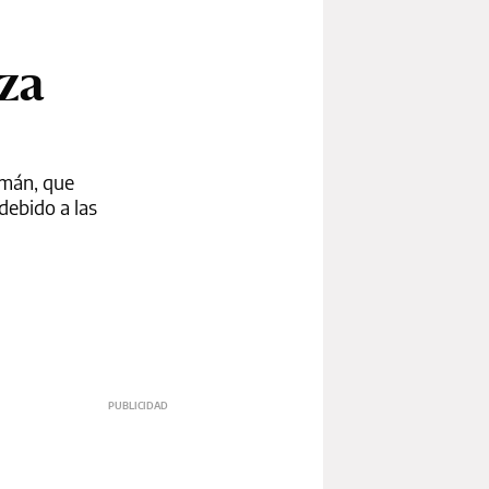
za
lmán, que
debido a las