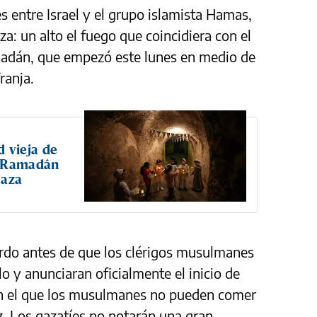
s entre Israel y el grupo islamista Hamas,
za: un alto el fuego que coincidiera con el
dán, que empezó este lunes en medio de
ranja.
d vieja de
n Ramadán
Gaza
erdo antes de que los clérigos musulmanes
elo y anunciaran oficialmente el inicio de
 en el que los musulmanes no pueden comer
z. Los gazatíes no notarán una gran