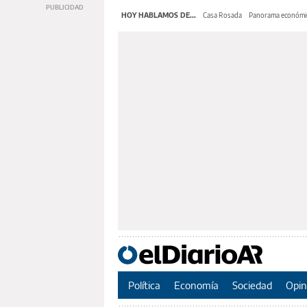
HOY HABLAMOS DE...
Casa Rosada
Panorama económi
Política
Economía
Sociedad
Opin