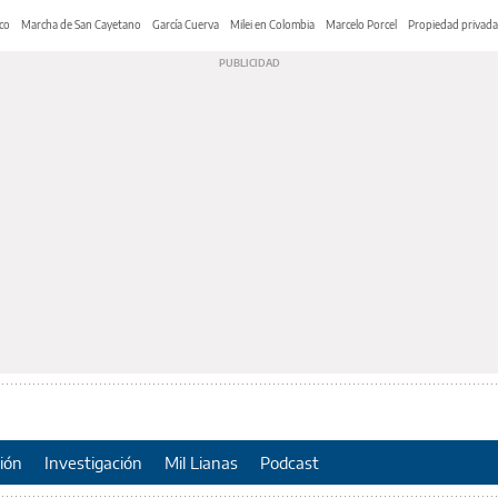
co
Marcha de San Cayetano
García Cuerva
Milei en Colombia
Marcelo Porcel
Propiedad privada
ión
Investigación
Mil Lianas
Podcast