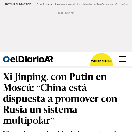
HOY HABLAMOS DE...
Casa Rosada
Panorama económico
Marcha de San Cayetano
García Cuerva
Hacete socia/o
Xi Jinping, con Putin en
Moscú: “China está
dispuesta a promover con
Rusia un sistema
multipolar”