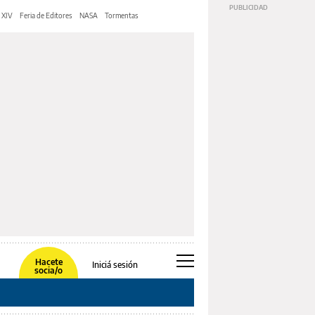
 XIV
Feria de Editores
NASA
Tormentas
Hacete
Iniciá sesión
socia/o