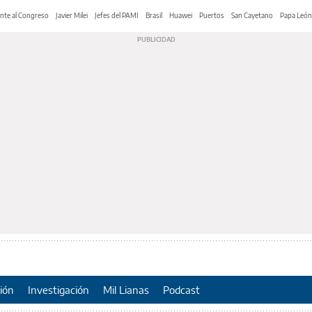
nte al Congreso
Javier Milei
Jefes del PAMI
Brasil
Huawei
Puertos
San Cayetano
Papa León
ión
Investigación
Mil Lianas
Podcast