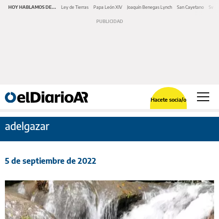
HOY HABLAMOS DE...
Ley de Tierras
Papa León XIV
Joaquín Benegas Lynch
San Cayetano
Swap
Hacete socia/o
adelgazar
5 de septiembre de 2022