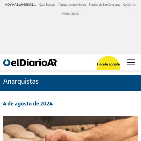
HOY HABLAMOS DE...
Casa Rosada
Panorama económico
Marcha de San Cayetano
García Cuerva
Hacete socia/o
Anarquistas
4 de agosto de 2024