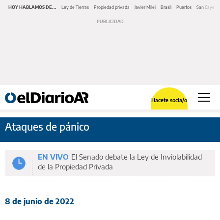
HOY HABLAMOS DE...
Ley de Tierras
Propiedad privada
Javier Milei
Brasil
Puertos
San Cayeta
Hacete socia/o
Ataques de pánico
EN VIVO
El Senado debate la Ley de Inviolabilidad
de la Propiedad Privada
8 de junio de 2022