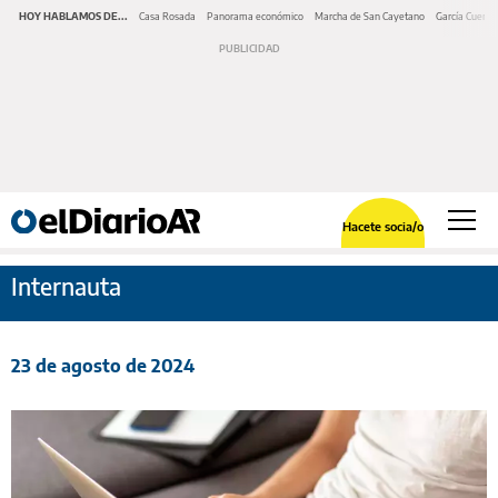
HOY HABLAMOS DE...
Casa Rosada
Panorama económico
Marcha de San Cayetano
García Cuerva
Hacete socia/o
Internauta
23 de agosto de 2024